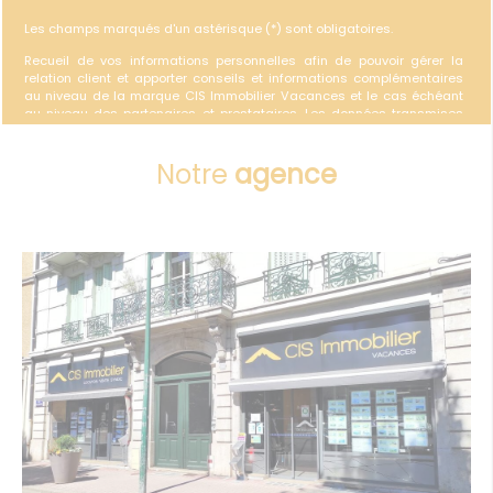
Les champs marqués d'un astérisque (*) sont obligatoires.
Recueil de vos informations personnelles afin de pouvoir gérer la
relation client et apporter conseils et informations complémentaires
au niveau de la marque CIS Immobilier Vacances et le cas échéant
au niveau des partenaires et prestataires. Les données transmises
via ce formulaire sont destinées uniquement au personnel de CIS
Immobilier Vacances et sont conservées pour une durée n’excédant
Notre
agence
pas celle nécessaire à la réalisation des finalités précitées.
Conformément au Règlement européen n°2016/679/UE du 27 avril
2016 sur la protection des données personnelles et à la loi «
informatique et libertés » du 6 janvier 1978 modifiée, vous disposez
d'un droit d'interrogation d'accès, de rectification, d’effacement, de
portabilité et de limitation du traitement des données vous
concernant ainsi que du droit de communiquer des directives sur le
sort de vos données après votre mort. Vous avez également la
possibilité de vous opposer au traitement des données vous
concernant pour motifs légitimes. Vous pouvez exercer ce droit par
courrier électronique adressé à : webmaster@groupe-habiter.com, ou
par courrier à CIS IMMOBILIER - 116 quai Charles Roissard - 73025 -
Chambéry, accompagné d'une copie d'un titre d'identité. Pour plus
d'informations consulter nos
Mentions légales
.