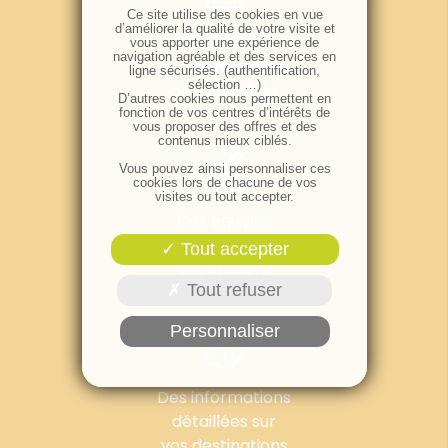
Ce site utilise des cookies en vue
d’améliorer la qualité de votre visite et
Des services
vous apporter une expérience de
navigation agréable et des services en
complémentaires
ligne sécurisés. (authentification,
sélection …)
personnalisés
D’autres cookies nous permettent en
fonction de vos centres d’intérêts de
vous proposer des offres et des
contenus mieux ciblés.
Vous pouvez ainsi personnaliser ces
cookies lors de chacune de vos
visites ou tout accepter.
Des équipes
implantées au cœur
Tout accepter
des stations
Tout refuser
Personnaliser
Des informations
détaillées sur
vos destinations